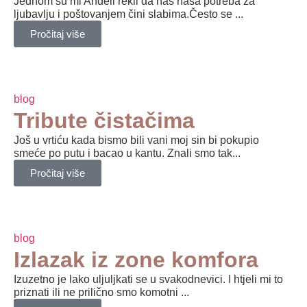
Jednom su mi Anđeli rekli da nas naša potreba za
ljubavlju i poštovanjem čini slabima.Često se ...
Pročitaj više
blog
Tribute čistačima
Još u vrtiću kada bismo bili vani moj sin bi pokupio
smeće po putu i bacao u kantu. Znali smo tak...
Pročitaj više
blog
Izlazak iz zone komfora
Izuzetno je lako uljuljkati se u svakodnevici. I htjeli mi to
priznati ili ne prilično smo komotni ...