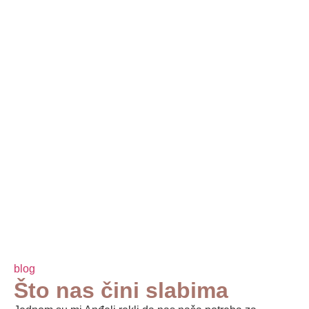
blog
Što nas čini slabima