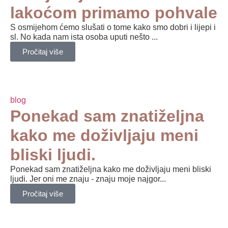
lakoćom primamo pohvale
S osmijehom ćemo slušati o tome kako smo dobri i lijepi i
sl. No kada nam ista osoba uputi nešto ...
Pročitaj više
blog
Ponekad sam znatiželjna
kako me doživljaju meni
bliski ljudi.
Ponekad sam znatiželjna kako me doživljaju meni bliski
ljudi. Jer oni me znaju - znaju moje najgor...
Pročitaj više