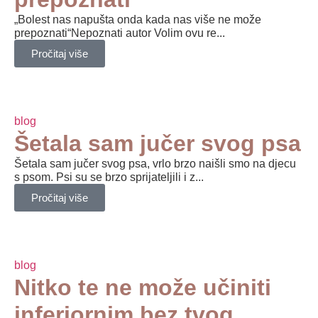
„Bolest nas napušta onda kada nas više ne može
prepoznati“Nepoznati autor Volim ovu re...
Pročitaj više
blog
Šetala sam jučer svog psa
Šetala sam jučer svog psa, vrlo brzo naišli smo na djecu
s psom. Psi su se brzo sprijateljili i z...
Pročitaj više
blog
Nitko te ne može učiniti
inferiornim bez tvog