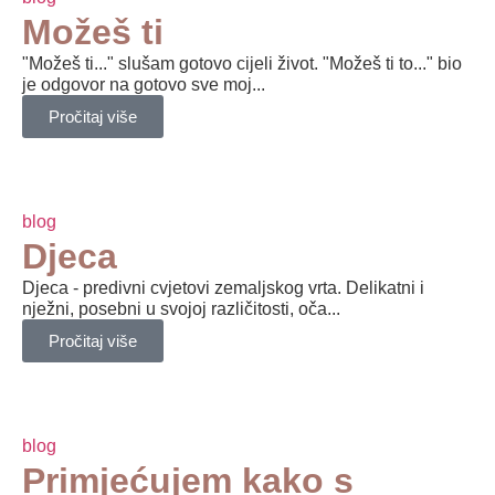
Možeš ti
"Možeš ti..." slušam gotovo cijeli život. "Možeš ti to..." bio
je odgovor na gotovo sve moj...
Pročitaj više
blog
Djeca
Djeca - predivni cvjetovi zemaljskog vrta. Delikatni i
nježni, posebni u svojoj različitosti, oča...
Pročitaj više
blog
Primjećujem kako s