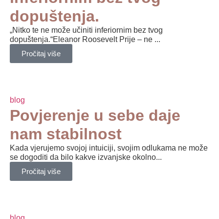
dopuštenja.
„Nitko te ne može učiniti inferiornim bez tvog
dopuštenja.“Eleanor Roosevelt Prije – ne ...
Pročitaj više
blog
Povjerenje u sebe daje
nam stabilnost
Kada vjerujemo svojoj intuiciji, svojim odlukama ne može
se dogoditi da bilo kakve izvanjske okolno...
Pročitaj više
blog