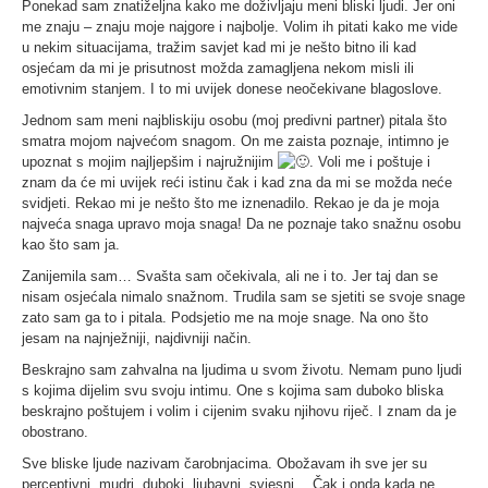
Ponekad sam znatiželjna kako me doživljaju meni bliski ljudi. Jer oni
me znaju – znaju moje najgore i najbolje. Volim ih pitati kako me vide
u nekim situacijama, tražim savjet kad mi je nešto bitno ili kad
osjećam da mi je prisutnost možda zamagljena nekom misli ili
emotivnim stanjem. I to mi uvijek donese neočekivane blagoslove.
Jednom sam meni najbliskiju osobu (moj predivni partner) pitala što
smatra mojom najvećom snagom. On me zaista poznaje, intimno je
upoznat s mojim najljepšim i najružnijim
. Voli me i poštuje i
znam da će mi uvijek reći istinu čak i kad zna da mi se možda neće
svidjeti. Rekao mi je nešto što me iznenadilo. Rekao je da je moja
najveća snaga upravo moja snaga! Da ne poznaje tako snažnu osobu
kao što sam ja.
Zanijemila sam… Svašta sam očekivala, ali ne i to. Jer taj dan se
nisam osjećala nimalo snažnom. Trudila sam se sjetiti se svoje snage
zato sam ga to i pitala. Podsjetio me na moje snage. Na ono što
jesam na najnježniji, najdivniji način.
Beskrajno sam zahvalna na ljudima u svom životu. Nemam puno ljudi
s kojima dijelim svu svoju intimu. One s kojima sam duboko bliska
beskrajno poštujem i volim i cijenim svaku njihovu riječ. I znam da je
obostrano.
Sve bliske ljude nazivam čarobnjacima. Obožavam ih sve jer su
perceptivni, mudri, duboki, ljubavni, svjesni… Čak i onda kada ne