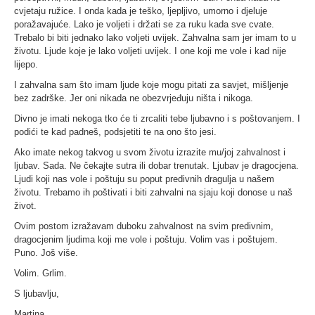
cvjetaju ružice. I onda kada je teško, ljepljivo, umorno i djeluje
poražavajuće. Lako je voljeti i držati se za ruku kada sve cvate.
Trebalo bi biti jednako lako voljeti uvijek. Zahvalna sam jer imam to u
životu. Ljude koje je lako voljeti uvijek. I one koji me vole i kad nije
lijepo.
I zahvalna sam što imam ljude koje mogu pitati za savjet, mišljenje
bez zadrške. Jer oni nikada ne obezvrjeđuju ništa i nikoga.
Divno je imati nekoga tko će ti zrcaliti tebe ljubavno i s poštovanjem. I
podići te kad padneš, podsjetiti te na ono što jesi.
Ako imate nekog takvog u svom životu izrazite mu/joj zahvalnost i
ljubav. Sada. Ne čekajte sutra ili dobar trenutak. Ljubav je dragocjena.
Ljudi koji nas vole i poštuju su poput predivnih dragulja u našem
životu. Trebamo ih poštivati i biti zahvalni na sjaju koji donose u naš
život.
Ovim postom izražavam duboku zahvalnost na svim predivnim,
dragocjenim ljudima koji me vole i poštuju. Volim vas i poštujem.
Puno. Još više.
Volim. Grlim.
S ljubavlju,
Martina