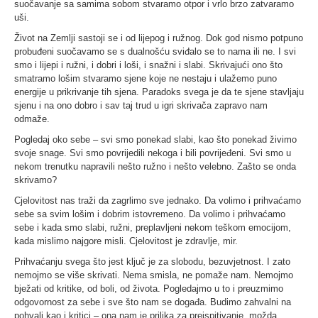
suočavanje sa samima sobom stvaramo otpor i vrlo brzo zatvaramo
uši.
Život na Zemlji sastoji se i od lijepog i ružnog. Dok god nismo potpuno
probuđeni suočavamo se s dualnošću sviđalo se to nama ili ne. I svi
smo i lijepi i ružni, i dobri i loši, i snažni i slabi. Skrivajući ono što
smatramo lošim stvaramo sjene koje ne nestaju i ulažemo puno
energije u prikrivanje tih sjena. Paradoks svega je da te sjene stavljaju
sjenu i na ono dobro i sav taj trud u igri skrivača zapravo nam
odmaže.
Pogledaj oko sebe – svi smo ponekad slabi, kao što ponekad živimo
svoje snage. Svi smo povrijedili nekoga i bili povrijeđeni. Svi smo u
nekom trenutku napravili nešto ružno i nešto velebno. Zašto se onda
skrivamo?
Cjelovitost nas traži da zagrlimo sve jednako. Da volimo i prihvaćamo
sebe sa svim lošim i dobrim istovremeno. Da volimo i prihvaćamo
sebe i kada smo slabi, ružni, preplavljeni nekom teškom emocijom,
kada mislimo najgore misli. Cjelovitost je zdravlje, mir.
Prihvaćanju svega što jest ključ je za slobodu, bezuvjetnost. I zato
nemojmo se više skrivati. Nema smisla, ne pomaže nam. Nemojmo
bježati od kritike, od boli, od života. Pogledajmo u to i preuzmimo
odgovornost za sebe i sve što nam se događa. Budimo zahvalni na
pohvali kao i kritici – ona nam je prilika za preispitivanje, možda