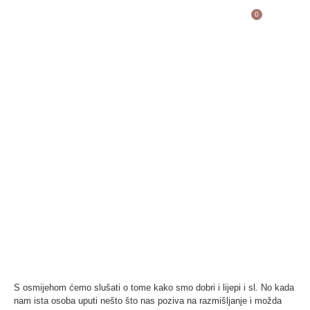
0
blog
Primjećujem kako s
lakoćom primamo pohvale
Objavljeno
Autor
04/01/2021
Martina Tišljar
S osmijehom ćemo slušati o tome kako smo dobri i lijepi i sl. No kada
nam ista osoba uputi nešto što nas poziva na razmišljanje i možda