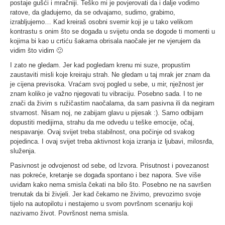
postaje gušći i mračniji. Teško mi je povjerovati da i dalje vodimo
ratove, da gladujemo, da se odvajamo, sudimo, grabimo,
izrabljujemo… Kad kreiraš osobni svemir koji je u tako velikom
kontrastu s onim što se događa u svijetu onda se dogode ti momenti u
kojima bi kao u crtiću šakama obrisala naočale jer ne vjerujem da
vidim što vidim 🙂
I zato ne gledam. Jer kad pogledam krenu mi suze, propustim
zaustaviti misli koje kreiraju strah. Ne gledam u taj mrak jer znam da
je cijena previsoka. Vraćam svoj pogled u sebe, u mir, nježnost jer
znam koliko je važno njegovati tu vibraciju. Posebno sada. I to ne
znači da živim s ružičastim naočalama, da sam pasivna ili da negiram
stvarnost. Nisam noj, ne zabijam glavu u pijesak :). Samo odbijam
dopustiti medijima, strahu da me odvedu u teške emocije, očaj,
nespavanje. Ovaj svijet treba stabilnost, ona počinje od svakog
pojedinca. I ovaj svijet treba aktivnost koja izranja iz ljubavi, milosrđa,
služenja.
Pasivnost je odvojenost od sebe, od Izvora. Prisutnost i povezanost
nas pokreće, kretanje se događa spontano i bez napora. Sve više
uviđam kako nema smisla čekati na bilo što. Posebno ne na savršen
trenutak da bi živjeli. Jer kad čekamo ne živimo, prevozimo svoje
tijelo na autopilotu i nestajemo u svom površnom scenariju koji
nazivamo život. Površnost nema smisla.