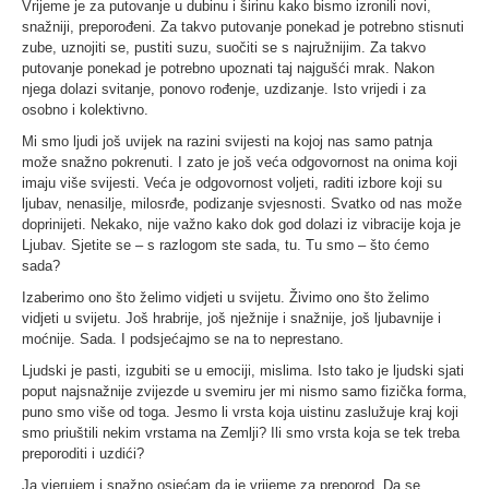
Vrijeme je za putovanje u dubinu i širinu kako bismo izronili novi,
snažniji, preporođeni. Za takvo putovanje ponekad je potrebno stisnuti
zube, uznojiti se, pustiti suzu, suočiti se s najružnijim. Za takvo
putovanje ponekad je potrebno upoznati taj najgušći mrak. Nakon
njega dolazi svitanje, ponovo rođenje, uzdizanje. Isto vrijedi i za
osobno i kolektivno.
Mi smo ljudi još uvijek na razini svijesti na kojoj nas samo patnja
može snažno pokrenuti. I zato je još veća odgovornost na onima koji
imaju više svijesti. Veća je odgovornost voljeti, raditi izbore koji su
ljubav, nenasilje, milosrđe, podizanje svjesnosti. Svatko od nas može
doprinijeti. Nekako, nije važno kako dok god dolazi iz vibracije koja je
Ljubav. Sjetite se – s razlogom ste sada, tu. Tu smo – što ćemo
sada?
Izaberimo ono što želimo vidjeti u svijetu. Živimo ono što želimo
vidjeti u svijetu. Još hrabrije, još nježnije i snažnije, još ljubavnije i
moćnije. Sada. I podsjećajmo se na to neprestano.
Ljudski je pasti, izgubiti se u emociji, mislima. Isto tako je ljudski sjati
poput najsnažnije zvijezde u svemiru jer mi nismo samo fizička forma,
puno smo više od toga. Jesmo li vrsta koja uistinu zaslužuje kraj koji
smo priuštili nekim vrstama na Zemlji? Ili smo vrsta koja se tek treba
preporoditi i uzdići?
Ja vjerujem i snažno osjećam da je vrijeme za preporod. Da se