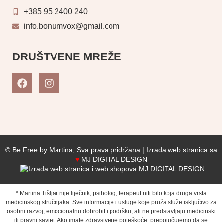
+385 95 2400 240
info.bonumvox@gmail.com
DRUŠTVENE MREŽE
© Be Free by Martina, Sva prava pridržana |
Izrada web stranica sa
♥
MJ DIGITAL DESIGN
* Martina Tišljar nije liječnik, psiholog, terapeut niti bilo koja druga vrsta
medicinskog stručnjaka. Sve informacije i usluge koje pruža služe isključivo za
osobni razvoj, emocionalnu dobrobit i podršku, ali ne predstavljaju medicinski
ili pravni savjet. Ako imate zdravstvene poteškoće, preporučujemo da se