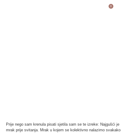
0
blog
Najgušći je mrak prije
svitanja
Objavljeno
Autor
02/07/2022
Martina Tišljar
Prije nego sam krenula pisati sjetila sam se te izreke: Najgušći je
mrak prije svitanja. Mrak u kojem se kolektivno nalazimo svakako